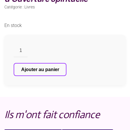
Catégorie :
Livres
En stock
quantité
de
Livre
L’Hypnothérapie
Ajouter au panier
en
pratique
Un
Chemin
d'Eveil
Ils m'ont fait confiance
et
d'Ouverture
Spirituelle